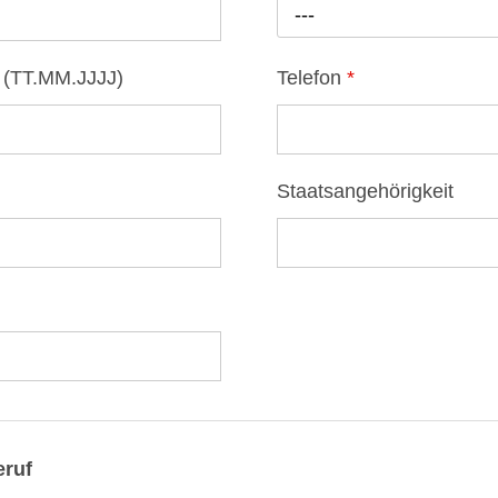
---
) (TT.MM.JJJJ)
Telefon
*
Staatsangehörigkeit
eruf