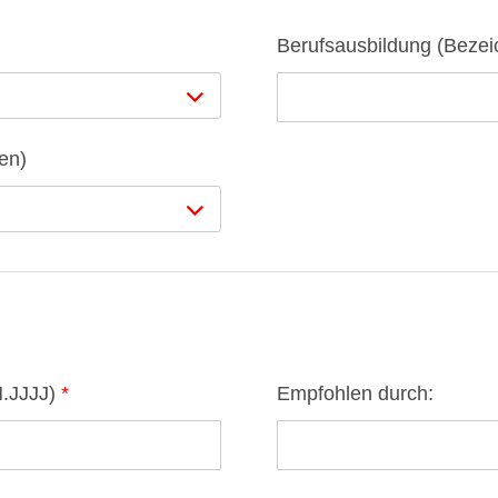
Berufsausbildung (Beze
en)
M.JJJJ)
*
Empfohlen durch: